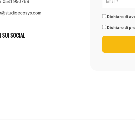
9 0541 950769
fo@studioecosys.com
Dichiaro di ave
Dichiaro di pre
I SUI SOCIAL