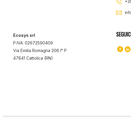
+3
in
SEGUIC
Ecosys srl
P.IVA: 02672590409
Via Emilia Romagna 206 I° P
47841 Cattolica (RN)