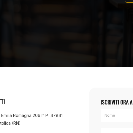
TI
ISCRIVITI ORA 
a Emilia Romagna 206 I° P 47841
tolica (RN)