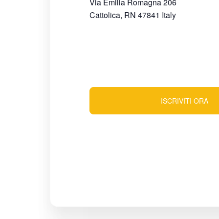
Via Emilia Romagna 206
Cattolica
,
RN
47841
Italy
ISCRIVITI ORA