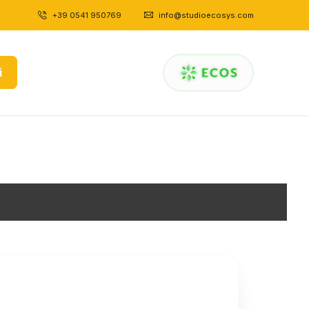
+39 0541 950769
|
info@studioecosys.com
i