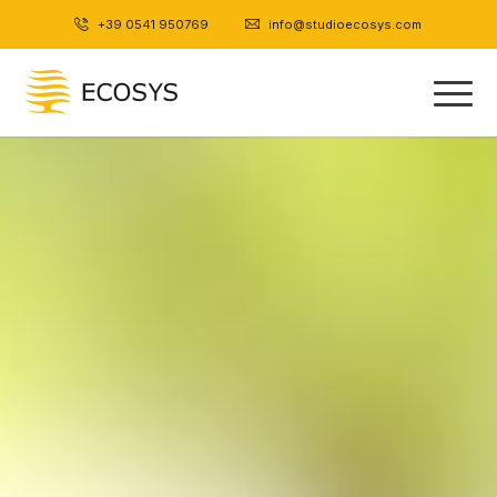
+39 0541 950769
|
info@studioecosys.com