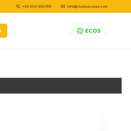
+39 0541 950769
|
info@studioecosys.com
i