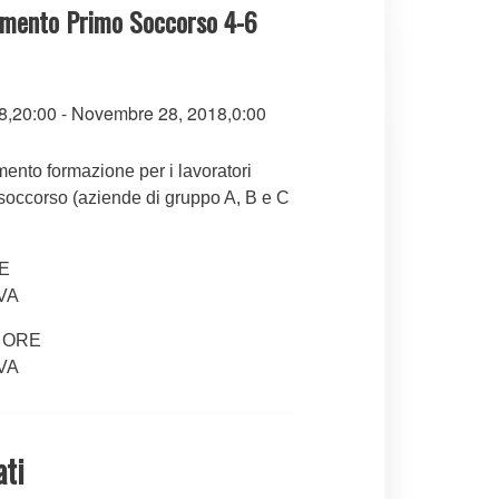
amento Primo Soccorso 4-6
8,20:00
-
Novembre 28, 2018,0:00
ento formazione per i lavoratori
 soccorso (aziende di gruppo A, B e C
E
IVA
4 ORE
IVA
ati