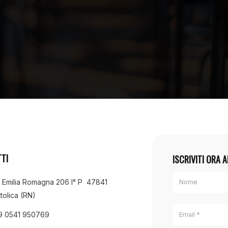
TI
ISCRIVITI ORA 
a Emilia Romagna 206 I° P 47841
tolica (RN)
9 0541 950769