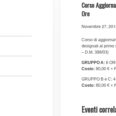
Corso Aggiorn
Ore
Novembre 27, 201
Corso di aggiornam
designati al primo
– D.M. 388/03)
GRUPPO A:
6 OR
Costo:
80,00 € + 
GRUPPO B e C: 
Costo:
80,00 € + 
Eventi correl