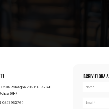
TI
ISCRIVITI ORA 
a Emilia Romagna 206 I° P 47841
tolica (RN)
9 0541 950769