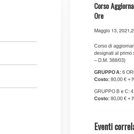
Corso Aggiorn
Ore
Maggio 13, 2021,2
Corso di aggiornam
designati al primo
– D.M. 388/03)
GRUPPO A:
6 OR
Costo:
80,00 € + 
GRUPPO B e C: 
Costo:
80,00 € + 
Eventi correl