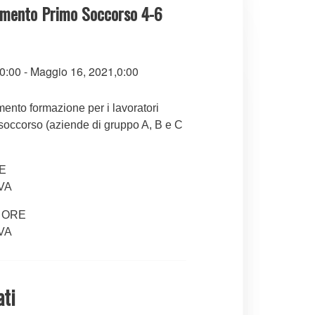
amento Primo Soccorso 4-6
0:00
-
Maggio 16, 2021,0:00
ento formazione per i lavoratori
 soccorso (aziende di gruppo A, B e C
E
IVA
4 ORE
IVA
ati