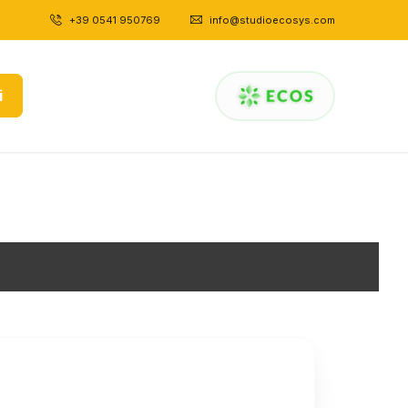
+39 0541 950769
|
info@studioecosys.com
i