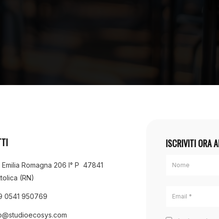
TI
ISCRIVITI ORA 
a Emilia Romagna 206 I° P 47841
tolica (RN)
9 0541 950769
fo@studioecosys.com