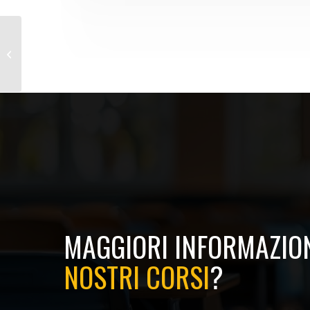
Corso Antincendio Basso Rischio e
Teoria Antincendio Medio Rischio
MAGGIORI INFORMAZION
NOSTRI CORSI
?