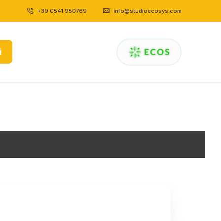
+39 0541 950769
|
info@studioecosys.com
i