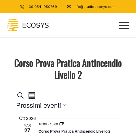
+39 0541 950769
|
info@studioecosys.com
Corso Prova Pratica Antincendio
Livello 2
Eventi
Eventi
Evento
Cerca
Sommario
Viste
Ricerca
Prossimi eventi
Navigazione
e
Select
Ott 2026
viste
date.
10:00
-
13:00
MAR
Navigazione
27
Corso Prova Pratica Antincendio Livello 2