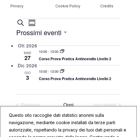
Privacy
Cookie Policy
Credits
EVENTI
EVENTI
Evento
Cerca
Sommario
Viste
RICERCA
Prossimi eventi
Navigazione
E
Select
Ott 2026
VISTE
date.
10:00
-
13:00
MAR
NAVIGAZIONE
27
Corso Prova Pratica Antincendio Livello 2
Dic 2026
10:00
-
13:00
GIO
3
Corso Prova Pratica Antincendio Livello 2
Eventi
Previous
Oggi
successivi
Eventi
Questo sito raccoglie dati statistici anonimi sulla
navigazione, mediante cookie installati da terze parti
Iscriviti al calendario
autorizzate, rispettando la privacy dei tuoi dati personali e