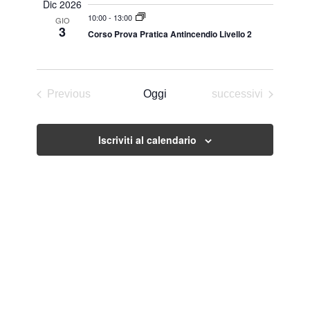
Dic 2026
10:00
-
13:00
GIO
3
Corso Prova Pratica Antincendio Livello 2
Eventi
Previous
Oggi
successivi
Eventi
Iscriviti al calendario