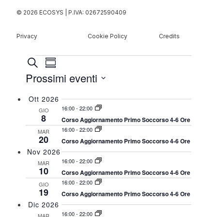
© 2026 ECOSYS | P.IVA: 02672590409
Privacy
Cookie Policy
Credits
EVENTI
EVENTI
Evento
Cerca
Sommario
Viste
RICERCA
Prossimi eventi
Navigazione
E
Select
Ott 2026
VISTE
date.
16:00
-
22:00
GIO
NAVIGAZIONE
8
Corso Aggiornamento Primo Soccorso 4-6 Ore
16:00
-
22:00
MAR
20
Corso Aggiornamento Primo Soccorso 4-6 Ore
Nov 2026
16:00
-
22:00
MAR
10
Corso Aggiornamento Primo Soccorso 4-6 Ore
16:00
-
22:00
GIO
19
Corso Aggiornamento Primo Soccorso 4-6 Ore
Dic 2026
16:00
-
22:00
MAR