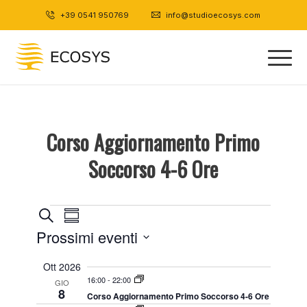
+39 0541 950769
|
info@studioecosys.com
Corso Aggiornamento Primo
Soccorso 4-6 Ore
Eventi
Eventi
Evento
Cerca
Sommario
Viste
Ricerca
Prossimi eventi
Navigazione
e
Select
Ott 2026
viste
date.
16:00
-
22:00
GIO
Navigazione
8
Corso Aggiornamento Primo Soccorso 4-6 Ore