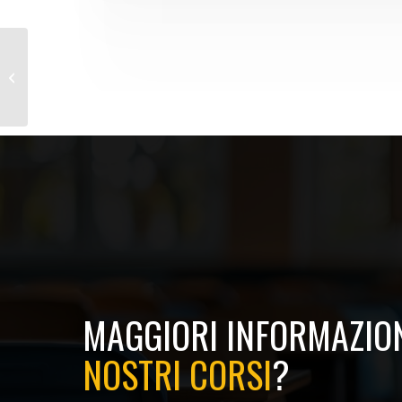
Corso Primo Soccorso 12-16 Ore
MAGGIORI INFORMAZION
NOSTRI CORSI
?