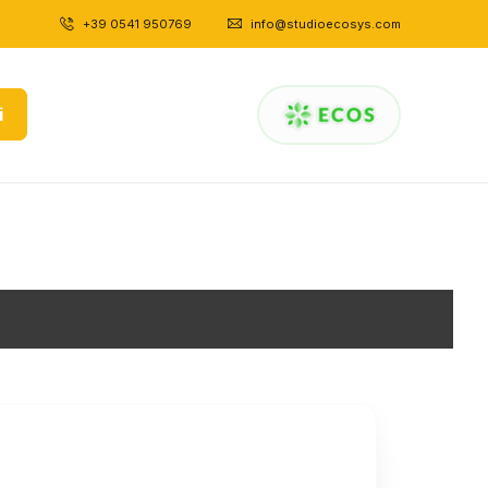
+39 0541 950769
|
info@studioecosys.com
i