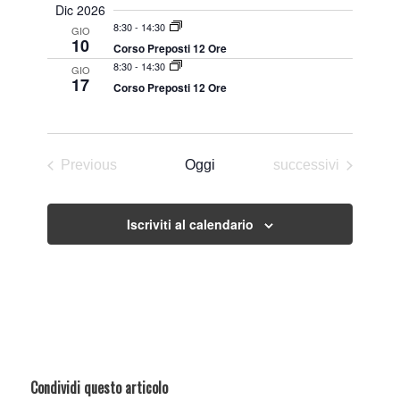
Dic 2026
8:30
-
14:30
GIO
10
Corso Preposti 12 Ore
8:30
-
14:30
GIO
17
Corso Preposti 12 Ore
Eventi
Previous
Oggi
successivi
Eventi
Iscriviti al calendario
Condividi questo articolo