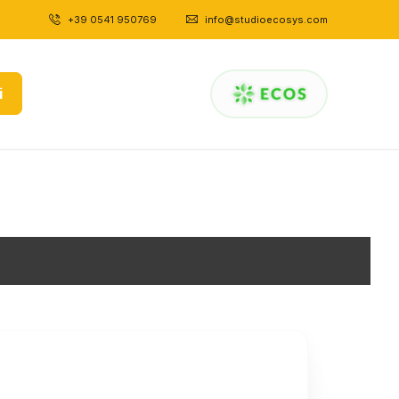
+39 0541 950769
|
info@studioecosys.com
i