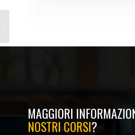
Prova Pratica Antincendio M/R
MAGGIORI INFORMAZION
NOSTRI CORSI
?