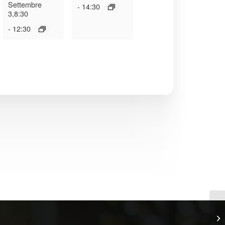
Settembre
-
14:30
3,8:30
-
12:30
Co
Li