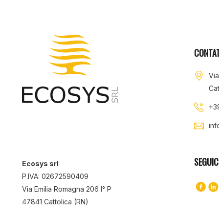
CONTAT
Vi
Cat
+3
in
SEGUIC
Ecosys srl
P.IVA: 02672590409
Via Emilia Romagna 206 I° P
47841 Cattolica (RN)