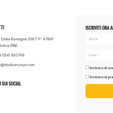
TI
ISCRIVITI ORA 
a Emilia Romagna 206 I° P 47841
tolica (RN)
9 0541 950769
fo@studioecosys.com
Dichiaro di ave
Dichiaro di pre
I SUI SOCIAL