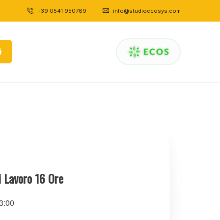
+39 0541 950769
|
info@studioecosys.com
i
i Lavoro 16 Ore
3:00