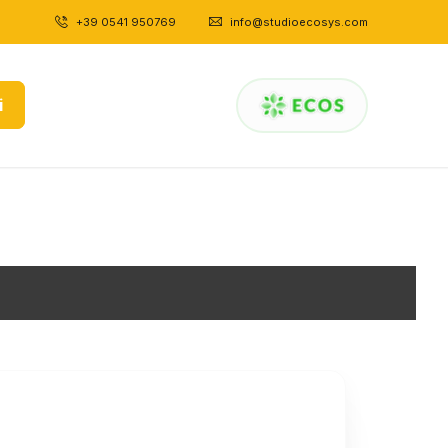
+39 0541 950769
|
info@studioecosys.com
i