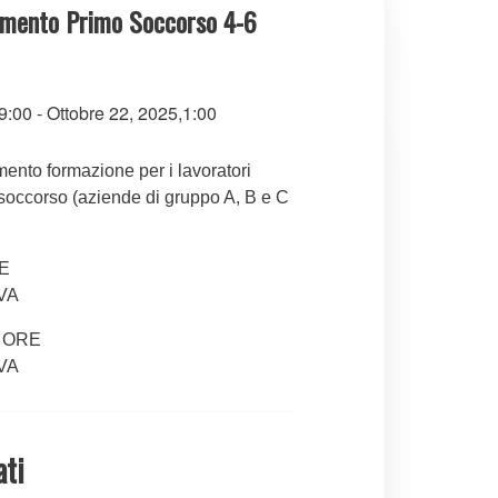
amento Primo Soccorso 4-6
9:00
-
Ottobre 22, 2025,1:00
ento formazione per i lavoratori
 soccorso (aziende di gruppo A, B e C
E
IVA
4 ORE
IVA
ati