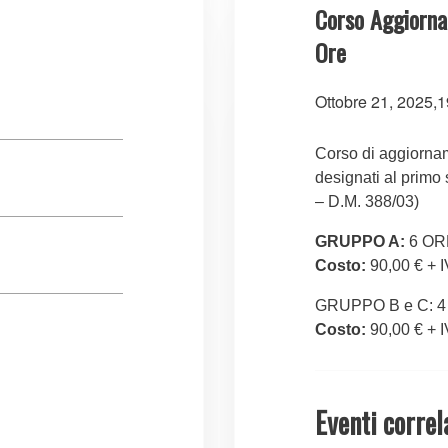
Corso Aggiorn
Ore
Ottobre 21, 2025,1
Corso di aggiornam
designati al primo
– D.M. 388/03)
GRUPPO A:
6 OR
Costo:
90,00 € + 
GRUPPO B e C: 
Costo:
90,00 € + 
Eventi correl