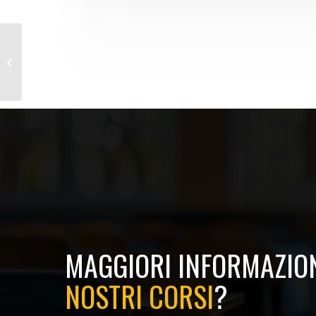
Corso RSPP Basso/Medio/Alto
Rischio
MAGGIORI INFORMAZION
NOSTRI CORSI
?