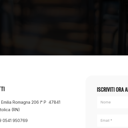
TI
ISCRIVITI ORA 
a Emilia Romagna 206 I° P 47841
tolica (RN)
9 0541 950769