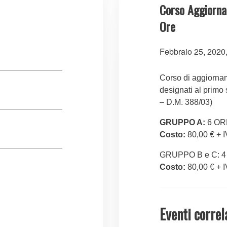
Corso Aggiorn
Ore
Febbraio 25, 2020
Corso di aggiornam
designati al primo
– D.M. 388/03)
GRUPPO A:
6 OR
Costo:
80,00 € + 
GRUPPO B e C: 
Costo:
80,00 € + 
Eventi correl