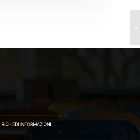
Co
Ad
Ca
RICHIEDI INFORMAZIONI