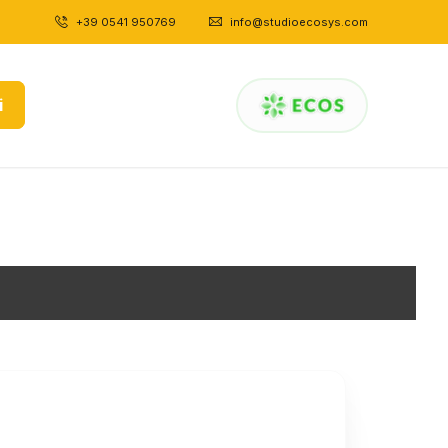
+39 0541 950769
|
info@studioecosys.com
i