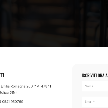
TI
ISCRIVITI ORA 
a Emilia Romagna 206 I° P 47841
tolica (RN)
9 0541 950769