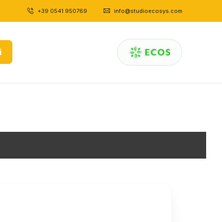
+39 0541 950769
|
info@studioecosys.com
i