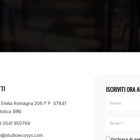
TI
ISCRIVITI ORA 
a Emilia Romagna 206 I° P 47841
tolica (RN)
9 0541 950769
fo@studioecosys.com
Dichiaro di ave