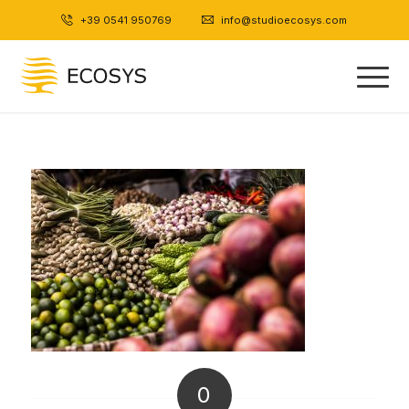
+39 0541 950769
|
info@studioecosys.com
0