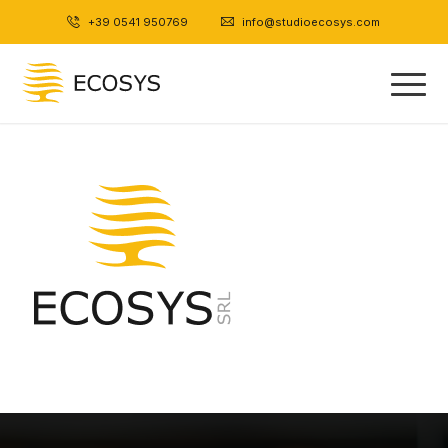
+39 0541 950769
|
info@studioecosys.com