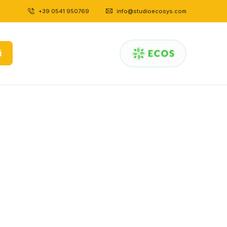
+39 0541 950769
|
info@studioecosys.com
i