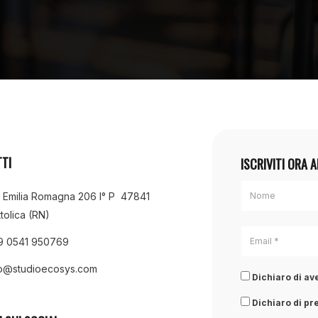
TI
ISCRIVITI ORA 
a Emilia Romagna 206 I° P 47841
tolica (RN)
9 0541 950769
fo@studioecosys.com
Dichiaro di ave
Dichiaro di pre