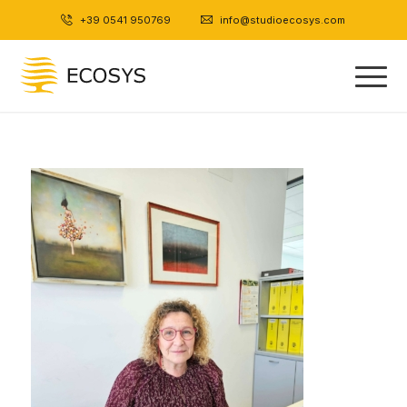
+39 0541 950769
|
info@studioecosys.com