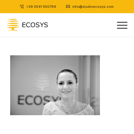
+39 0541 950769
|
info@studioecosys.com