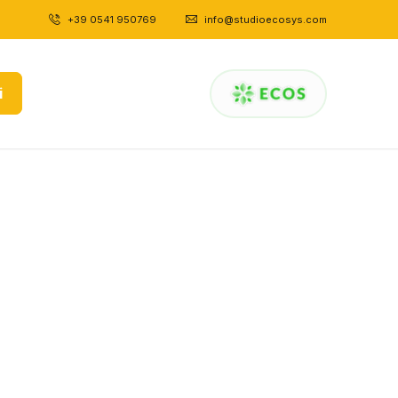
+39 0541 950769
|
info@studioecosys.com
i