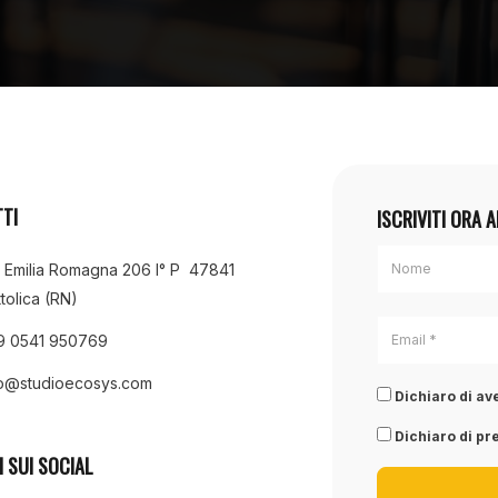
TI
ISCRIVITI ORA 
a Emilia Romagna 206 I° P 47841
tolica (RN)
9 0541 950769
fo@studioecosys.com
Dichiaro di ave
Dichiaro di pre
I SUI SOCIAL