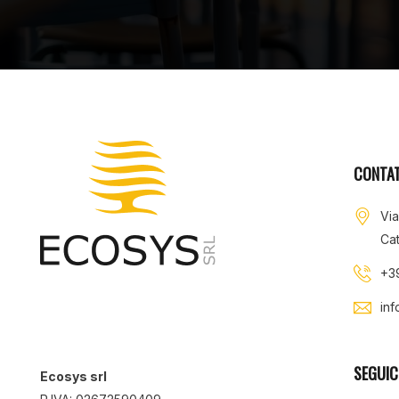
CONTAT
Vi
Cat
+3
in
SEGUIC
Ecosys srl