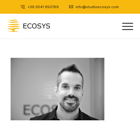
+39 0541 950769
|
info@studioecosys.com