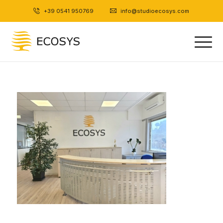
+39 0541 950769
|
info@studioecosys.com