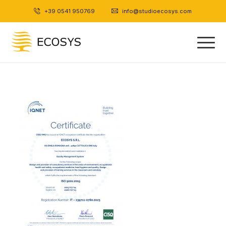
+39 0541 950769
|
info@studioecosys.com